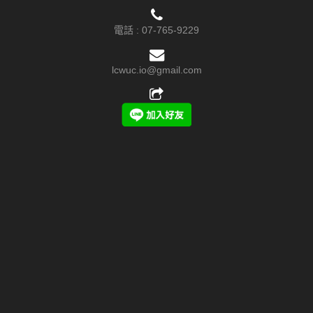
電話 :
07-765-9229
lcwuc.io@gmail.com