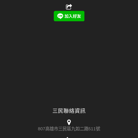
三民聯絡資訊
807高雄市三民區九如二路511號